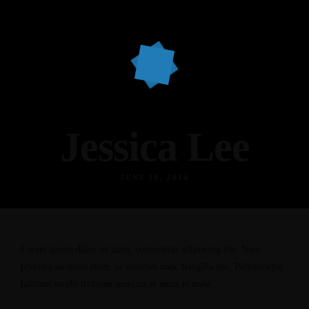
Jessica Lee
JUNE 10, 2014
Lorem ipsum dolor sit amet, consectetur adipiscing elit. Nunc
pharetra euismod enim, ac ultricies nunc fringilla nec. Pellentesque
habitant morbi tristique senectus et netus et male.